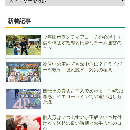
新着記事
少年団ボランティアコーチの心得｜子
供を伸ばす指導と円滑なチーム運営の
コツ
冷房中の車内でも熱中症に？ドライバ
ーを救う「隠れ脱水」対策の極意
自転車の青切符導入で変わる「1mの距
離感」イエローラインでの追い越し新
常識
雛人形はいつ出すのが正解？いつ片付
ける？縁起の良い時期とお手入れのコ
ツ