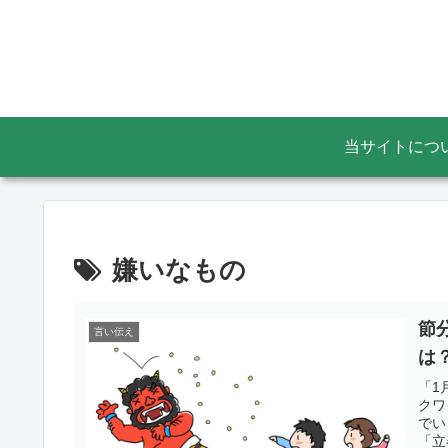
当サイトにつ
嫌いなもの
節
言い伝え
は
「1
クワ
でい
「立