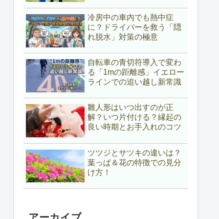
冷房中の車内でも熱中症
に？ドライバーを救う「隠
れ脱水」対策の極意
自転車の青切符導入で変わ
る「1mの距離感」イエロー
ラインでの追い越し新常識
雛人形はいつ出すのが正
解？いつ片付ける？縁起の
良い時期とお手入れのコツ
ツツジとサツキの違いは？
葉っぱ＆花の特徴での見分
け方！
アーカイブ