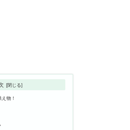
次
供え物！
？