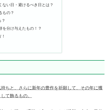
くない日・避けるべき日とは？
るもの？
る？
餅を分け与えたもの！？
方！
気持ちと、さらに新年の豊作を祈願して、その年に獲
として飾るもの。