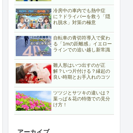
冷房中の車内でも熱中症
に？ドライバーを救う「隠
れ脱水」対策の極意
自転車の青切符導入で変わ
る「1mの距離感」イエロー
ラインでの追い越し新常識
雛人形はいつ出すのが正
解？いつ片付ける？縁起の
良い時期とお手入れのコツ
ツツジとサツキの違いは？
葉っぱ＆花の特徴での見分
け方！
アーカイブ