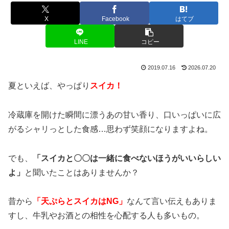
X
Facebook
はてブ
LINE
コピー
2019.07.16
2026.07.20
夏といえば、やっぱり
スイカ！
冷蔵庫を開けた瞬間に漂うあの甘い香り、口いっぱいに広
がるシャリっとした食感…思わず笑顔になりますよね。
でも、
「スイカと〇〇は一緒に食べないほうがいいらしい
よ」
と聞いたことはありませんか？
昔から
「天ぷらとスイカはNG」
なんて言い伝えもありま
すし、牛乳やお酒との相性を心配する人も多いもの。