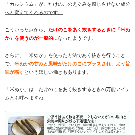
「カルシウム」が、たけのこのえぐみを感じさせない成分
へと変えてくれるのです。
こういった点から、
たけのこをあく抜きするときに
「米ぬ
か」を使うのが一般的
になったようです。
さらに、「米ぬか」を使った方法であく抜きを行うこと
で、
米ぬかの甘みと風味がたけのこにプラスされ、より旨
味が増す
という嬉しい働きもあります。
「米ぬか」は、たけのこをあく抜きするときの万能アイテ
ムとも呼べますね。
ごぼうはあく抜き不要！？しない方がいい理由と
栄養や風味が残る下処理方法！
ごぼう（牛蒡）といえば、腸の働きを整えてくれる、食物
繊維が豊富な野菜の代表格。ごぼうは、調理中にあくが出
るのが特徴で、料理本やレシピサイトなどでは必ずあく抜
きするように明記されるように、一般的に下処理であく抜