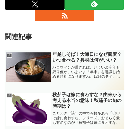
関連記事
年越しそば！大晦日になぜ蕎麦？
食
いつ食べる？具材は何がいい？
ハロウィンが過ぎれば、いよいよ今年も
残り僅か。いよいよ「年末」を意識し始
める時期になりますね。12月の冬至、さ
らにクリスマスが終わると、すぐに「大
晦日」がやってきます。昔から伝わる風
習として、新しい年の「歳神様」を気持
秋茄子は嫁に食わすな？由来から
ちよく迎えるために、年...
食
考える本当の意味！秋茄子の旬の
時期は？
ことわざ（諺）の中でも数多ある「〇〇
は嫁に食わすな」シリーズ。おそらく最
も有名なのが「秋茄子は嫁に食わすな」
ではないでしょうか。果肉が引き締まっ