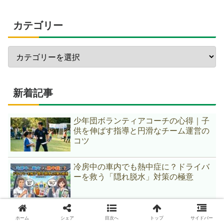
カテゴリー
新着記事
少年団ボランティアコーチの心得｜子
供を伸ばす指導と円滑なチーム運営の
コツ
冷房中の車内でも熱中症に？ドライバ
ーを救う「隠れ脱水」対策の極意
自転車の青切符導入で変わる「1mの距
ホーム
シェア
目次へ
トップ
サイドバー
離感」イエローラインでの追い越し新