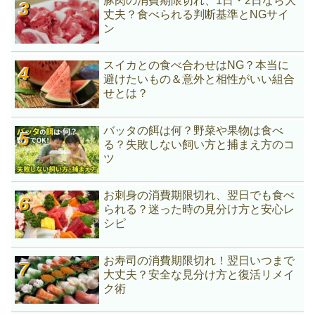
豚肉の消費期限切れ、1日・2日なら大
丈夫？食べられる判断基準とNGサイ
ン
スイカとの食べ合わせはNG？本当に
避けたいもの＆意外と相性がいい組合
せとは？
バッタの餌は何？野菜や果物は食べ
る？失敗しない飼い方と捕まえ方のコ
ツ
お刺身の消費期限切れ、翌日でも食べ
られる？迷った時の見分け方と安心レ
シピ
お寿司の消費期限切れ！翌日いつまで
大丈夫？安全な見分け方と復活リメイ
ク術