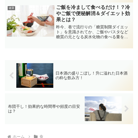
ように見えるサラダ油とキャノーラ油。
その違いは何なのか？… 気になりま
ご飯を冷まして食べるだけ！？冷
健康
す。それが代用できるモノな...
やご飯で便秘解消＆ダイエット効
果とは？
昨今、巷で流行りの「糖質制限ダイエッ
ト」を意識されてか、ご飯やパスタなど
糖質の元となる炭水化物の食べる量を控
えている方が増えているようです。しか
し、炭水化物には便通にも大切な食物繊
維が豊富に含まれており、さらに冷まし
て食べることで病気をも遠...
日本酒の盛りこぼし！升に溢れた日本酒
の粋な飲み方！
布団干し！効果的な時間帯や頻度の目安
は？
ホーム
食