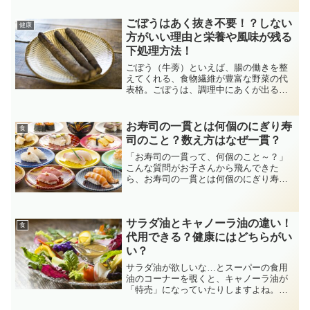
た秋茄子は、旨味がぎゅっと詰まってと
ても美味しい。チーズとの相性は抜群
ごぼうはあく抜き不要！？しない
健康
で、茄子はイタリアンには欠...
方がいい理由と栄養や風味が残る
下処理方法！
ごぼう（牛蒡）といえば、腸の働きを整
えてくれる、食物繊維が豊富な野菜の代
表格。ごぼうは、調理中にあくが出るの
が特徴で、料理本やレシピサイトなどで
は必ずあく抜きするように明記されるよ
うに、一般的に下処理であく抜きが必要
お寿司の一貫とは何個のにぎり寿
食
な野菜とされています。し...
司のこと？数え方はなぜ一貫？
「お寿司の一貫って、何個のこと～？」
こんな質問がお子さんから飛んできた
ら、お寿司の一貫とは何個のにぎり寿司
のことか、教えてあげられる自信ありま
すか？。実はこれ、人気の回転寿司チェ
ーン店のノボリに「本まぐろ三貫200円」
サラダ油とキャノーラ油の違い！
とあるのを見た我が家の...
食
代用できる？健康にはどちらがい
い？
サラダ油が欲しいな…とスーパーの食用
油のコーナーを覗くと、キャノーラ油が
「特売」になっていたりしますよね。容
器の形も油の色も、ほとんど違いがない