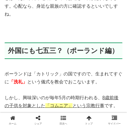
す。心配なら、身近な親族の方に確認するといいでしす
ね。
外国にも七五三？（ポーランド編）
ポーランドは「カトリック」の国ですので、生まれてすぐ
に
「洗礼」
という儀式を教会でおこないます。
しかし、興味深いのが毎年5月の時期行われる、
8歳前後
の子供を対象とした
「コムニア」
という宗教行事
です。
コムニアとは、カトリックという共同体に仲間入りするこ
ホーム
シェア
目次へ
トップ
サイドバー