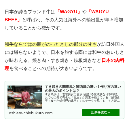
日本が誇るブランド牛は
「WAGYU」
や
「WAGYU
BEEF」
と呼ばれ、その人気は海外への輸出量が年々増加
していることから確かです。
和牛ならではの脂がのったさしの部分の甘さ
が訪日外国人
には堪らないようで、日本を旅する際には和牛のおいしさ
が味わえる、焼き肉・すき焼き・鉄板焼きなど
日本の肉料
理
を食べることへの期待が大きいようです。
すき焼きの関東風と関西風の違い！作り方の違い
の最大のポイントは？
すき焼きは、老若男女に愛され続ける伝統的な日本料理。
おでんの具で有名な「紀文」が調査を続けている「鍋喫食
率（食べた鍋料理の比率）」のデータを見ても、すき焼き
は常に上位にランキングされています。＞ 紀文・鍋白書デ
ータ（2021年調査版）鍋喫食...
oshiete-chiebukuro.com