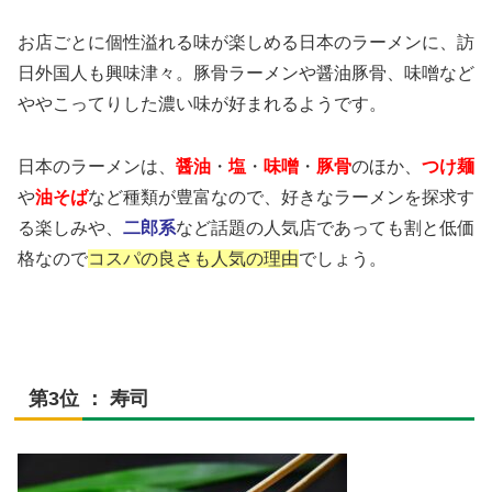
お店ごとに個性溢れる味が楽しめる日本のラーメンに、訪
日外国人も興味津々。豚骨ラーメンや醤油豚骨、味噌など
ややこってりした濃い味が好まれるようです。
日本のラーメンは、
醤油
・
塩
・
味噌
・
豚骨
のほか、
つけ麺
や
油そば
など種類が豊富なので、好きなラーメンを探求す
る楽しみや、
二郎系
など話題の人気店であっても割と低価
格なので
コスパの良さも人気の理由
でしょう。
第3位 ： 寿司