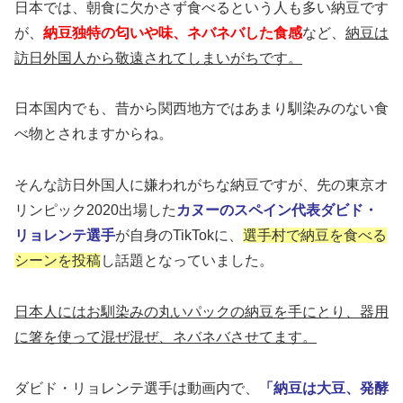
日本では、朝食に欠かさず食べるという人も多い納豆です
が、
納豆独特の匂いや味、ネバネバした食感
など、
納豆は
訪日外国人から敬遠されてしまいがちです。
日本国内でも、昔から関西地方ではあまり馴染みのない食
べ物とされますからね。
そんな訪日外国人に嫌われがちな納豆ですが、先の東京オ
リンピック2020出場した
カヌーのスペイン代表ダビド・
リョレンテ選手
が自身のTikTokに、
選手村で納豆を食べる
シーンを投稿
し話題となっていました。
日本人にはお馴染みの丸いパックの納豆を手にとり、器用
に箸を使って混ぜ混ぜ、ネバネバさせてます。
ダビド・リョレンテ選手は動画内で、
「納豆は大豆、発酵