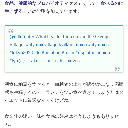
食品、健康的なプロバイオティクス」
そして
「食べるのに
手こずる」
との説明を加えています。
@d.llorentee
What I eat for breakfast in the Olympic
Village.
#olympicvillage
#villaolimpica
#olympics
#tokyo2020
#fu
#nutrition
#natto
#espirituolimpico
#fypシ
♬ Fake – The Tech Thieves
朝食に納豆を食べると、血糖値の上昇が緩やかになり満腹
感も持続するので、ランチをつい食べ過ぎてしまう方はダ
イエットに最適なんですけどね。
食文化の違い、味や食感の好みはどうしようもありませ
ん。