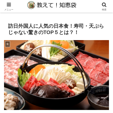
生活の教えて！知りたい！に役立つ知恵袋サイト
メニュー
検索
訪日外国人に人気の日本食！寿司・天ぷら
じゃない驚きのTOP５とは？！
食