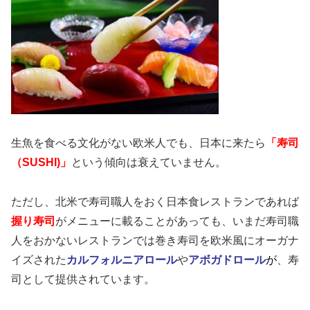
生魚を食べる文化がない欧米人でも、日本に来たら
「寿司
（SUSHI)」
という傾向は衰えていません。
ただし、北米で寿司職人をおく日本食レストランであれば
握り寿司
がメニューに載ることがあっても、いまだ寿司職
人をおかないレストランでは巻き寿司を欧米風にオーガナ
イズされた
カルフォルニアロール
や
アボガドロール
が
、寿
司として提供されています。