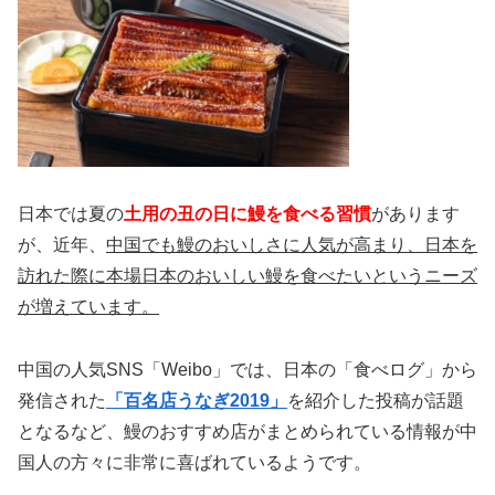
日本では夏の
土用の丑の日に鰻を食べる習慣
があります
が、近年、
中国でも鰻のおいしさに人気が高まり、日本を
訪れた際に本場日本のおいしい鰻を食べたいというニーズ
が増えています。
中国の人気SNS「Weibo」では、日本の「食べログ」から
発信された
「百名店うなぎ2019」
を紹介した投稿が話題
となるなど、鰻のおすすめ店がまとめられている情報が中
国人の方々に非常に喜ばれているようです。